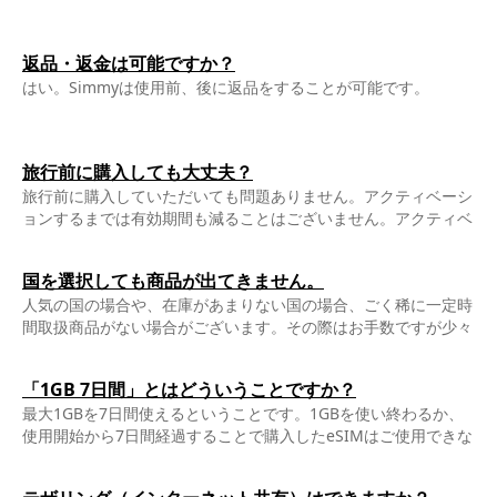
返品・返金は可能ですか？
はい。Simmyは使用前、後に返品をすることが可能です。
旅行前に購入しても大丈夫？
旅行前に購入していただいても問題ありません。アクティベーシ
ョンするまでは有効期間も減ることはございません。アクティベ
ーションは購入から170日以内であれば可能です。
国を選択しても商品が出てきません。
人気の国の場合や、在庫があまりない国の場合、ごく稀に一定時
間取扱商品がない場合がございます。その際はお手数ですが少々
お待ちいただきますようお願いいたします。
「1GB 7日間」とはどういうことですか？
最大1GBを7日間使えるということです。1GBを使い終わるか、
使用開始から7日間経過することで購入したeSIMはご使用できな
くなります。