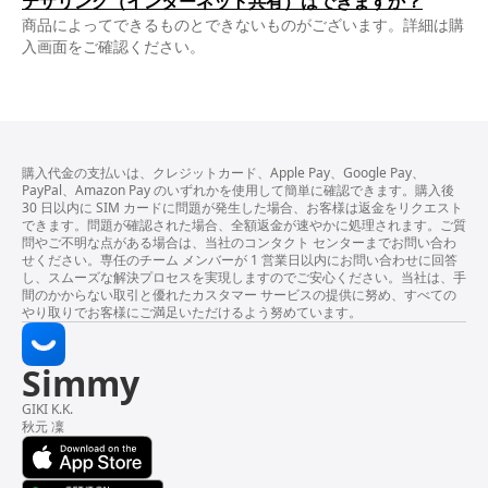
テザリング（インターネット共有）はできますか？
商品によってできるものとできないものがございます。詳細は購
入画面をご確認ください。
購入代金の支払いは、クレジットカード、Apple Pay、Google Pay、
PayPal、Amazon Pay のいずれかを使用して簡単に確認できます。購入後
30 日以内に SIM カードに問題が発生した場合、お客様は返金をリクエスト
できます。問題が確認された場合、全額返金が速やかに処理されます。ご質
問やご不明な点がある場合は、当社のコンタクト センターまでお問い合わ
せください。専任のチーム メンバーが 1 営業日以内にお問い合わせに回答
し、スムーズな解決プロセスを実現しますのでご安心ください。当社は、手
間のかからない取引と優れたカスタマー サービスの提供に努め、すべての
やり取りでお客様にご満足いただけるよう努めています。
Simmy
GIKI K.K.
秋元 凜