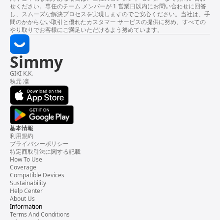
せください。専任のチーム メンバーが 1 営業日以内にお問い合わせに回答
し、スムーズな解決プロセスを実現しますのでご安心ください。当社は、手
間のかからない取引と優れたカスタマー サービスの提供に努め、すべての
やり取りでお客様にご満足いただけるよう努めています。
Simmy
GIKI K.K.
秋元 凜
基本情報
利用規約
プライバシーポリシー
特定商取引法に関する記載
How To Use
Coverage
Compatible Devices
Sustainability
Help Center
About Us
Information
Terms And Conditions