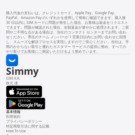
購入代金の支払いは、クレジットカード、Apple Pay、Google Pay、
PayPal、Amazon Pay のいずれかを使用して簡単に確認できます。購入後
30 日以内に SIM カードに問題が発生した場合、お客様は返金をリクエスト
できます。問題が確認された場合、全額返金が速やかに処理されます。ご質
問やご不明な点がある場合は、当社のコンタクト センターまでお問い合わ
せください。専任のチーム メンバーが 1 営業日以内にお問い合わせに回答
し、スムーズな解決プロセスを実現しますのでご安心ください。当社は、手
間のかからない取引と優れたカスタマー サービスの提供に努め、すべての
やり取りでお客様にご満足いただけるよう努めています。
Simmy
GIKI K.K.
秋元 凜
基本情報
利用規約
プライバシーポリシー
特定商取引法に関する記載
How To Use