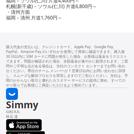
福岡－ソウル(仁川) 片道4,400円～
札幌(新千歳)－ソウル(仁川) 片道6,800円～
・清州方面
福岡－清州 片道1,760円～
購入代金の支払いは、クレジットカード、Apple Pay、Google Pay、
PayPal、Amazon Pay のいずれかを使用して簡単に確認できます。購入後
30 日以内に SIM カードに問題が発生した場合、お客様は返金をリクエスト
できます。問題が確認された場合、全額返金が速やかに処理されます。ご質
問やご不明な点がある場合は、当社のコンタクト センターまでお問い合わ
せください。専任のチーム メンバーが 1 営業日以内にお問い合わせに回答
し、スムーズな解決プロセスを実現しますのでご安心ください。当社は、手
間のかからない取引と優れたカスタマー サービスの提供に努め、すべての
やり取りでお客様にご満足いただけるよう努めています。
Simmy
GIKI K.K.
秋元 凜