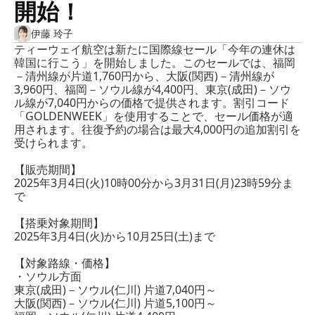
開始！
伊藤 玲子
ティーウェイ航空は新たに国際線セール「今年の連休は
韓国に行こう」を開始しました。このセールでは、福岡
－清州線が片道1,760円から、大阪(関西)－清州線が
3,960円、福岡－ソウル線が4,400円、東京(成田)－ソウ
ル線が7,040円からの価格で提供されます。割引コード
「GOLDENWEEK」を使用することで、セール価格が適
用されます。往復予約の場合は最大4,000円の追加割引を
受けられます。
【販売期間】
2025年3月4日(火)10時00分から3月31日(月)23時59分ま
で
【搭乗対象期間】
2025年3月4日(火)から10月25日(土)まで
【対象路線・価格】
・ソウル方面
東京(成田)－ソウル(仁川) 片道7,040円～
大阪(関西)－ソウル(仁川) 片道5,100円～