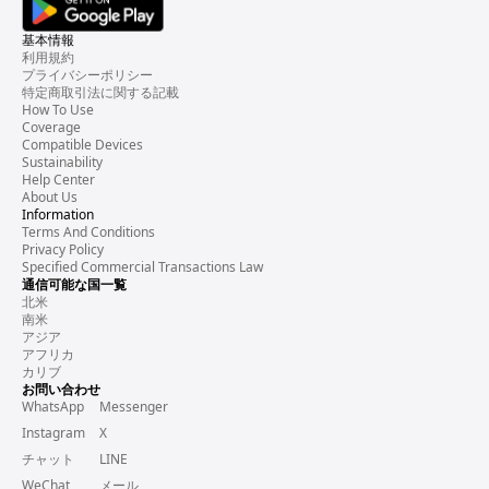
基本情報
利用規約
プライバシーポリシー
特定商取引法に関する記載
How To Use
Coverage
Compatible Devices
Sustainability
Help Center
About Us
Information
Terms And Conditions
Privacy Policy
Specified Commercial Transactions Law
通信可能な国一覧
北米
南米
アジア
アフリカ
カリブ
お問い合わせ
WhatsApp
Messenger
Instagram
X
チャット
LINE
WeChat
メール