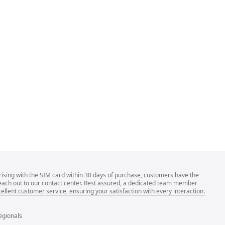
rising with the SIM card within 30 days of purchase, customers have the
 reach out to our contact center. Rest assured, a dedicated team member
llent customer service, ensuring your satisfaction with every interaction.
egionals