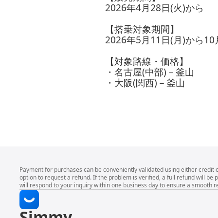
2026年4月28日(火)から
【搭乗対象期間】
2026年5月11日(月)から10
【対象路線・価格】
・名古屋(中部)－釜山
・大阪(関西)－釜山
Payment for purchases can be conveniently validated using either credit 
option to request a refund. If the problem is verified, a full refund wil
will respond to your inquiry within one business day to ensure a smooth r
Simmy