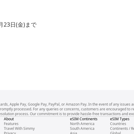
月23日(金)まで
cards, Apple Pay, Google Pay, PayPal, or Amazon Pay. In the event of any issues a
l be promptly processed. For any queries or concerns, customers are encouraged to
esolution process. Our commitment is to provide hassle-free transactions and exce
About
eSIM Continents
eSIM Types
Features
North America
Countries
Travel With Simmy
South America
Continents / R
Privacy
Asia
Global