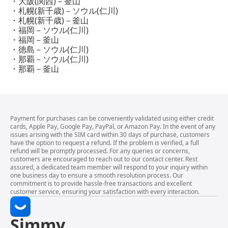
・大阪(関西)－釜山
・札幌(新千歳)－ソウル(仁川)
・札幌(新千歳)－釜山
・福岡－ソウル(仁川)
・福岡－釜山
・徳島－ソウル(仁川)
・那覇－ソウル(仁川)
・那覇－釜山
Payment for purchases can be conveniently validated using either credit
cards, Apple Pay, Google Pay, PayPal, or Amazon Pay. In the event of any
issues arising with the SIM card within 30 days of purchase, customers
have the option to request a refund. If the problem is verified, a full
refund will be promptly processed. For any queries or concerns,
customers are encouraged to reach out to our contact center. Rest
assured, a dedicated team member will respond to your inquiry within
one business day to ensure a smooth resolution process. Our
commitment is to provide hassle-free transactions and excellent
customer service, ensuring your satisfaction with every interaction.
Simmy