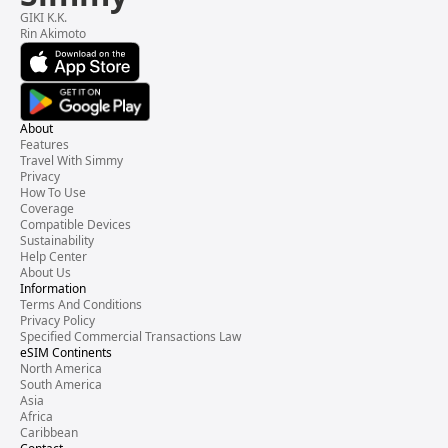
GIKI K.K.
Rin Akimoto
About
Features
Travel With Simmy
Privacy
How To Use
Coverage
Compatible Devices
Sustainability
Help Center
About Us
Information
Terms And Conditions
Privacy Policy
Specified Commercial Transactions Law
eSIM Continents
North America
South America
Asia
Africa
Caribbean