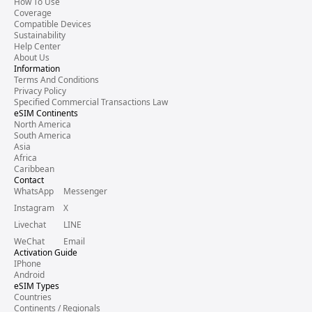
How To Use
Coverage
Compatible Devices
Sustainability
Help Center
About Us
Information
Terms And Conditions
Privacy Policy
Specified Commercial Transactions Law
eSIM Continents
North America
South America
Asia
Africa
Caribbean
Contact
WhatsApp
Messenger
Instagram
X
Livechat
LINE
WeChat
Email
Activation Guide
IPhone
Android
eSIM Types
Countries
Continents / Regionals