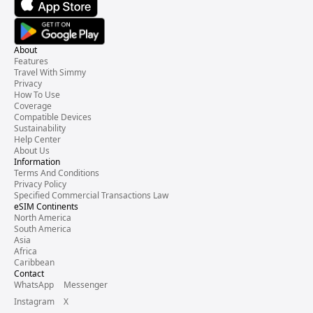
About
Features
Travel With Simmy
Privacy
How To Use
Coverage
Compatible Devices
Sustainability
Help Center
About Us
Information
Terms And Conditions
Privacy Policy
Specified Commercial Transactions Law
eSIM Continents
North America
South America
Asia
Africa
Caribbean
Contact
WhatsApp
Messenger
Instagram
X