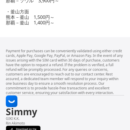
那覇－ソウル 3,900円～
・釜山方面
熊本－釜山 1,500円～
那覇－釜山 1,400円～
Payment for purchases can be conveniently validated using either credit
cards, Apple Pay, Google Pay, PayPal, or Amazon Pay. In the event of any
issues arising with the SIM card within 30 days of purchase, customers
have the option to request a refund. If the problem is verified, a full
refund will be promptly processed. For any queries or concerns,
customers are encouraged to reach out to our contact center. Rest
assured, a dedicated team member will respond to your inquiry within
one business day to ensure a smooth resolution process. Our
commitment is to provide hassle-free transactions and excellent
customer service, ensuring your satisfaction with every interaction.
Simmy
GIKI K.K.
Rin Akimoto