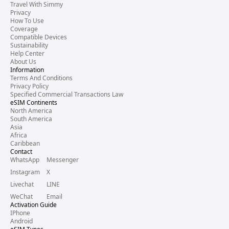
Travel With Simmy
Privacy
How To Use
Coverage
Compatible Devices
Sustainability
Help Center
About Us
Information
Terms And Conditions
Privacy Policy
Specified Commercial Transactions Law
eSIM Continents
North America
South America
Asia
Africa
Caribbean
Contact
WhatsApp
Messenger
Instagram
X
Livechat
LINE
WeChat
Email
Activation Guide
IPhone
Android