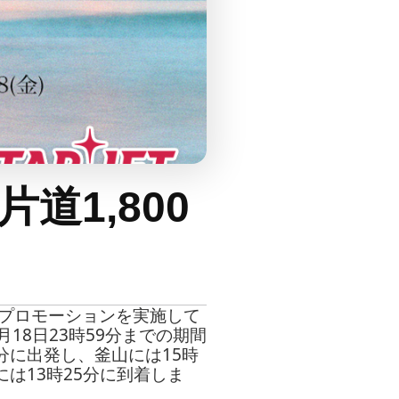
道1,800
念プロモーションを実施して
月18日23時59分までの期間
0分に出発し、釜山には15時
には13時25分に到着しま