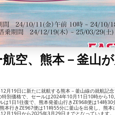
航空、熊本－釜山が片
年12月19日に新たに就航する熊本－釜山線の就航記
の特別価格で、セールは2024年10月11日10時から10
は1日1往復で、熊本発釜山行きZE968便は14時3
熊本行きZE967便は11時55分に釜山を出発し、熊本
12月19日から2025年3月29日までとなっています。