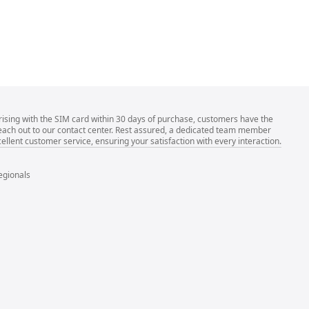
rising with the SIM card within 30 days of purchase, customers have the
 reach out to our contact center. Rest assured, a dedicated team member
llent customer service, ensuring your satisfaction with every interaction.
egionals