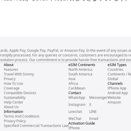
cards, Apple Pay, Google Pay, PayPal, or Amazon Pay. In the event of any issues a
l be promptly processed. For any queries or concerns, customers are encouraged to
esolution process. Our commitment is to provide hassle-free transactions and exce
About
eSIM Continents
eSIM Types
Features
North America
Countries
Travel With Simmy
South America
Continents / R
Privacy
Asia
Global
How To Use
Africa
Channels
Coverage
Caribbean
IPhone App
Compatible Devices
Contact
Android App
Sustainability
WhatsApp
Messenger
Website
Help Center
Amazon
Instagram
X
About Us
Information
Livechat
LINE
Terms And Conditions
WeChat
Email
Privacy Policy
Activation Guide
Specified Commercial Transactions Law
IPhone