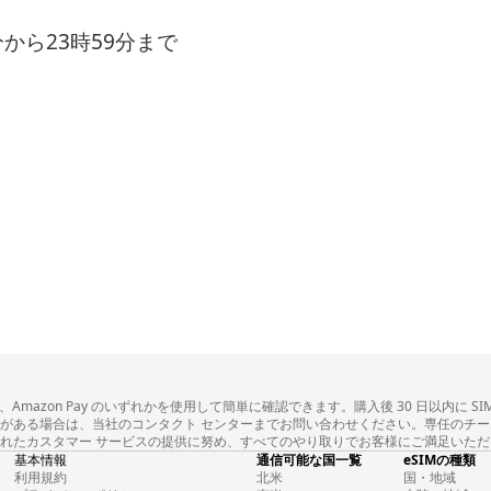
0分から23時59分まで
ayPal、Amazon Pay のいずれかを使用して簡単に確認できます。購入後 30 日
ある場合は、当社のコンタクト センターまでお問い合わせください。専任のチーム
れたカスタマー サービスの提供に努め、すべてのやり取りでお客様にご満足いた
基本情報
通信可能な国一覧
eSIMの種類
利用規約
北米
国・地域