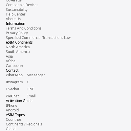
Coverage
Compatible Devices
Sustainability
Help Center
About Us
Information
Terms And Conditions
Privacy Policy
Specified Commercial Transactions Law
eSIM Continents
North America
South America
Asia
Africa
Caribbean
Contact
WhatsApp
Messenger
Instagram
X
Livechat
LINE
WeChat
Email
Activation Guide
IPhone
Android
eSIM Types
Countries
Continents / Regionals
Global